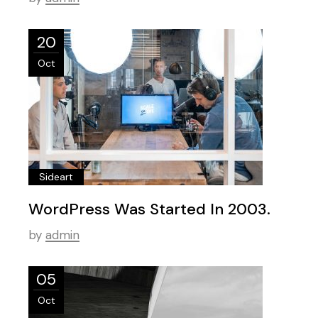
20
Oct
Sideart
WordPress Was Started In 2003.
by
admin
05
Oct