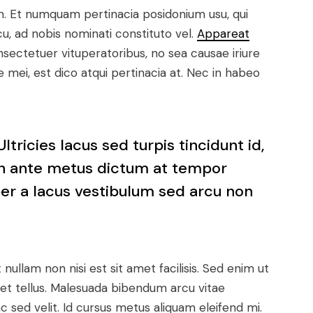
n. Et numquam pertinacia posidonium usu, qui
, ad nobis nominati constituto vel.
Appareat
nsectetuer vituperatoribus, no sea causae iriure
mei, est dico atqui pertinacia at. Nec in habeo
ltricies lacus sed turpis tincidunt id,
t in ante metus dictum at tempor
 a lacus vestibulum sed arcu non
nullam non nisi est sit amet facilisis. Sed enim ut
met tellus. Malesuada bibendum arcu vitae
 sed velit. Id cursus metus aliquam eleifend mi.