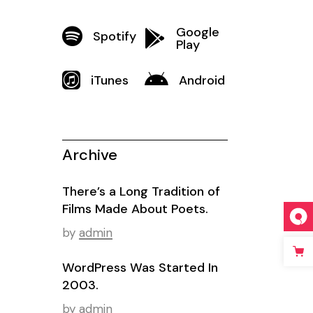
Google
Spotify
Play
iTunes
Android
Archive
There’s a Long Tradition of
Films Made About Poets.
by
admin
WordPress Was Started In
2003.
by
admin