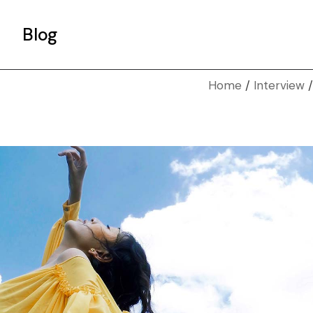
Blog
Home
Interview
Gallery List
Standard List
Post Types