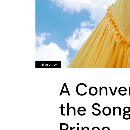
Conference
Coming Soon
Art & Culture Magazine
Studio Minimal
Landing
Interview
A Conve
the Song
Prince