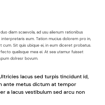
 duo diam scaevola, ad usu alienum rationibus
 interpretaris eum. Tation mucius dolorem pro in,
cum. Sit quis ubique ei, in eum diceret probatus.
rfecto qualisque mea ei. At sea utamur fuisset
 ispum dolresr bovum.
ltricies lacus sed turpis tincidunt id,
t in ante metus dictum at tempor
 a lacus vestibulum sed arcu non