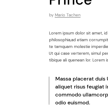
by
Mario Tachen
Lorem ipsum dolor sit amet, id
philosophia,ad etiam corrumpit
te tamquam molestie imperdiet 
Ut qui case verterem, simul pe
tibique ali quenean lor. Lorem
Massa placerat duis U
aliquet risus feugia
commodo ullamcorper
odio euismod.