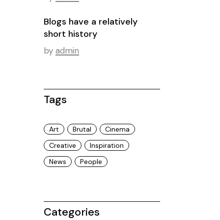
Blogs have a relatively
short history
by
admin
Tags
Art
Brutal
Cinema
Creative
Inspiration
News
People
Categories