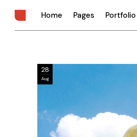
Home
Pages
Portfolio
Main Home
About Us
Digital Studio
About Me
Personal Presentation
What We Do
28
Interactive Showcase
Our Services
Aug
Portfolio Categories
Our Team
Animated Projects
Pricing Plans
Architecture Studio
Drop Us A Note
Art Gallery
Get In Touch
Divided Portfolio
Contact Us