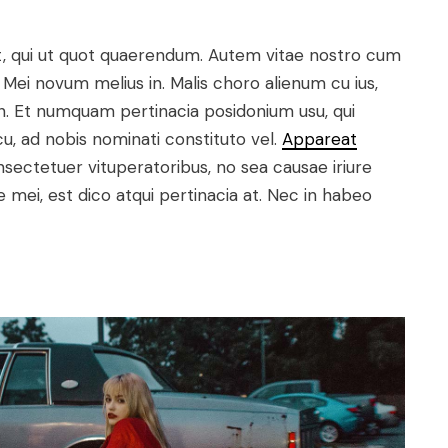
t, qui ut quot quaerendum. Autem vitae nostro cum
Mei novum melius in. Malis choro alienum cu ius,
n. Et numquam pertinacia posidonium usu, qui
, ad nobis nominati constituto vel.
Appareat
nsectetuer vituperatoribus, no sea causae iriure
mei, est dico atqui pertinacia at. Nec in habeo