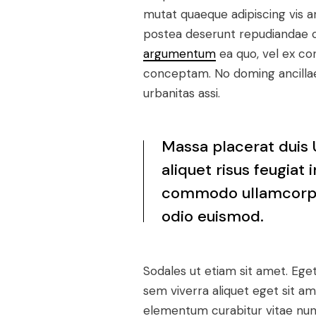
mutat quaeque adipiscing vis a
postea deserunt repudiandae cu
argumentum
ea quo, vel ex co
conceptam. No doming ancillae 
urbanitas assi.
Massa placerat duis U
aliquet risus feugia
commodo ullamcorper
odio euismod.
Sodales ut etiam sit amet. Eget 
sem viverra aliquet eget sit a
elementum curabitur vitae nunc