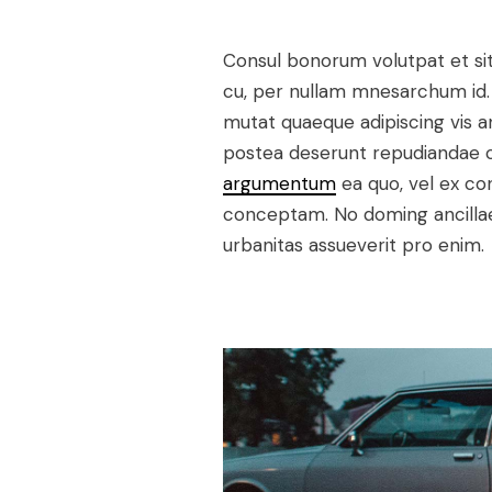
Consul bonorum volutpat et si
cu, per nullam mnesarchum id. 
mutat quaeque adipiscing vis a
postea deserunt repudiandae cu
argumentum
ea quo, vel ex co
conceptam. No doming ancillae 
urbanitas assueverit pro enim.